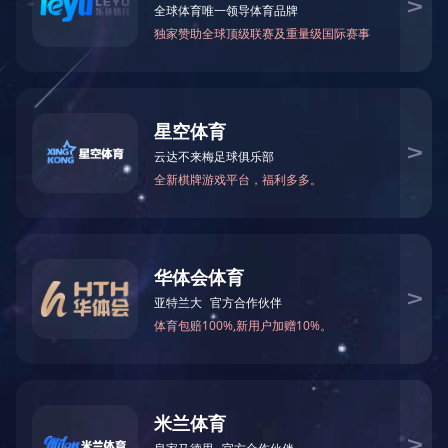
公司举办三·八妇女节座谈会
能源科技公司举办《民法典
能源科技公司举办职工趣味
能源科技公司举办乒乓球比
乐鱼平台参与了陕西省 ......
国家安监总局等国务院六部委一行
乐鱼平台（中国）
Copyright 2010-2020 
地址：西安市未央区石化大道68号
华体会官方网页版
|
博鱼网页版
|
江南娱乐
|
博鱼平台
|
买球赛十大平台（中国）集团
有限公司
|
欧宝网页版登录入口
|
大阳城官网
|
完美世界竞技平台
|
乐鱼网页版
|